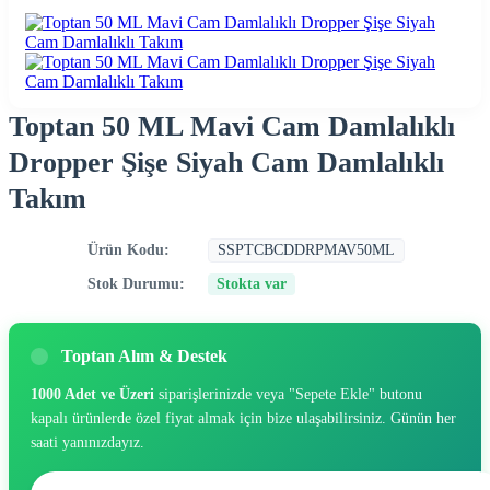
Toptan 50 ML Mavi Cam Damlalıklı
Dropper Şişe Siyah Cam Damlalıklı
Takım
Ürün Kodu:
SSPTCBCDDRPMAV50ML
Stok Durumu:
Stokta var
Toptan Alım & Destek
1000 Adet ve Üzeri
siparişlerinizde veya "Sepete Ekle" butonu
kapalı ürünlerde özel fiyat almak için bize ulaşabilirsiniz. Günün her
saati yanınızdayız.