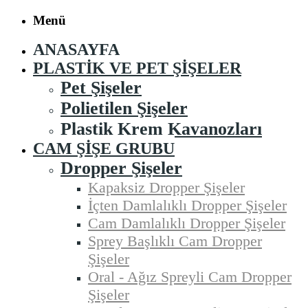
Menü
ANASAYFA
PLASTIK VE PET ŞIŞELER
Pet Şişeler
Polietilen Şişeler
Plastik Krem Kavanozları
CAM ŞIŞE GRUBU
Dropper Şişeler
Kapaksiz Dropper Şişeler
İçten Damlalıklı Dropper Şişeler
Cam Damlalıklı Dropper Şişeler
Sprey Başlıklı Cam Dropper
Şişeler
Oral - Ağız Spreyli Cam Dropper
Şişeler