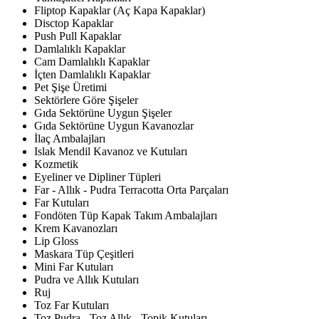
Fliptop Kapaklar (Aç Kapa Kapaklar)
Disctop Kapaklar
Push Pull Kapaklar
Damlalıklı Kapaklar
Cam Damlalıklı Kapaklar
İçten Damlalıklı Kapaklar
Pet Şişe Üretimi
Sektörlere Göre Şişeler
Gıda Sektörüne Uygun Şişeler
Gıda Sektörüne Uygun Kavanozlar
İlaç Ambalajları
Islak Mendil Kavanoz ve Kutuları
Kozmetik
Eyeliner ve Dipliner Tüpleri
Far - Allık - Pudra Terracotta Orta Parçaları
Far Kutuları
Fondöten Tüp Kapak Takım Ambalajları
Krem Kavanozları
Lip Gloss
Maskara Tüp Çeşitleri
Mini Far Kutuları
Pudra ve Allık Kutuları
Ruj
Toz Far Kutuları
Toz Pudra - Toz Allık - Topik Kutuları