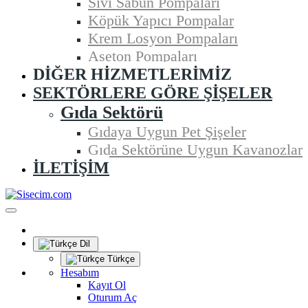
Sıvı Sabun Pompaları
Köpük Yapıcı Pompalar
Krem Losyon Pompaları
Aseton Pompaları
DIĞER HIZMETLERIMIZ
SEKTÖRLERE GÖRE ŞIŞELER
Gıda Sektörü
Gıdaya Uygun Pet Şişeler
Gıda Sektörüne Uygun Kavanozlar
İLETIŞIM
Dil
Türkçe
Hesabım
Kayıt Ol
Oturum Aç