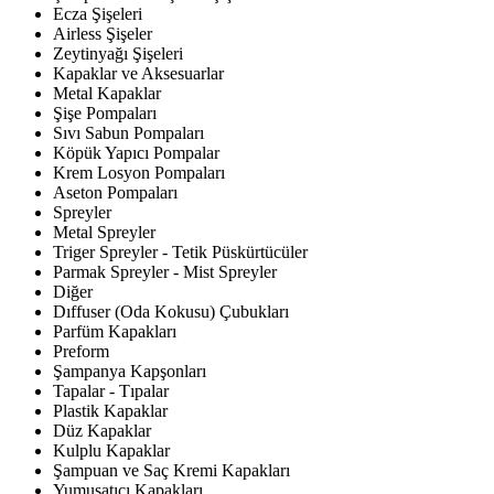
Ecza Şişeleri
Airless Şişeler
Zeytinyağı Şişeleri
Kapaklar ve Aksesuarlar
Metal Kapaklar
Şişe Pompaları
Sıvı Sabun Pompaları
Köpük Yapıcı Pompalar
Krem Losyon Pompaları
Aseton Pompaları
Spreyler
Metal Spreyler
Triger Spreyler - Tetik Püskürtücüler
Parmak Spreyler - Mist Spreyler
Diğer
Dıffuser (Oda Kokusu) Çubukları
Parfüm Kapakları
Preform
Şampanya Kapşonları
Tapalar - Tıpalar
Plastik Kapaklar
Düz Kapaklar
Kulplu Kapaklar
Şampuan ve Saç Kremi Kapakları
Yumuşatıcı Kapakları