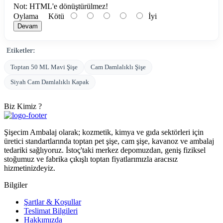
Not:
HTML'e dönüştürülmez!
Oylama
Kötü
İyi
Devam
Etiketler:
Toptan 50 ML Mavi Şişe
Cam Damlalıklı Şişe
Siyah Cam Damlalıklı Kapak
Biz Kimiz ?
Şişecim Ambalaj olarak; kozmetik, kimya ve gıda sektörleri için
üretici standartlarında toptan pet şişe, cam şişe, kavanoz ve ambalaj
tedariki sağlıyoruz. İstoç'taki merkez depomuzdan, geniş fiziksel
stoğumuz ve fabrika çıkışlı toptan fiyatlarımızla aracısız
hizmetinizdeyiz.
Bilgiler
Şartlar & Koşullar
Teslimat Bilgileri
Hakkımızda