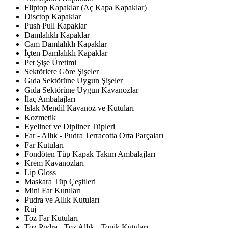
Fliptop Kapaklar (Aç Kapa Kapaklar)
Disctop Kapaklar
Push Pull Kapaklar
Damlalıklı Kapaklar
Cam Damlalıklı Kapaklar
İçten Damlalıklı Kapaklar
Pet Şişe Üretimi
Sektörlere Göre Şişeler
Gıda Sektörüne Uygun Şişeler
Gıda Sektörüne Uygun Kavanozlar
İlaç Ambalajları
Islak Mendil Kavanoz ve Kutuları
Kozmetik
Eyeliner ve Dipliner Tüpleri
Far - Allık - Pudra Terracotta Orta Parçaları
Far Kutuları
Fondöten Tüp Kapak Takım Ambalajları
Krem Kavanozları
Lip Gloss
Maskara Tüp Çeşitleri
Mini Far Kutuları
Pudra ve Allık Kutuları
Ruj
Toz Far Kutuları
Toz Pudra - Toz Allık - Topik Kutuları