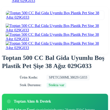
Ağız 029G033
Toptan 500 CC Bal Gida Uyumlu Boş
Plastik Pet Şişe 38 Ağız 029G033
Ürün Kodu:
SPETG500ML38029.G033
Stok Durumu:
Stokta var
Toptan Alım & Destek
1000 Adet ve Üzeri
siparişlerinizde veya "Sepete Ekle" butonu