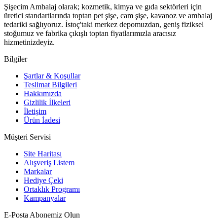
Şişecim Ambalaj olarak; kozmetik, kimya ve gıda sektörleri için
üretici standartlarında toptan pet şişe, cam şişe, kavanoz ve ambalaj
tedariki sağlıyoruz. İstoç'taki merkez depomuzdan, geniş fiziksel
stoğumuz ve fabrika çıkışlı toptan fiyatlarımızla aracısız
hizmetinizdeyiz.
Bilgiler
Şartlar & Koşullar
Teslimat Bilgileri
Hakkımızda
Gizlilik İlkeleri
İletişim
Ürün İadesi
Müşteri Servisi
Site Haritası
Alışveriş Listem
Markalar
Hediye Çeki
Ortaklık Programı
Kampanyalar
E-Posta Abonemiz Olun