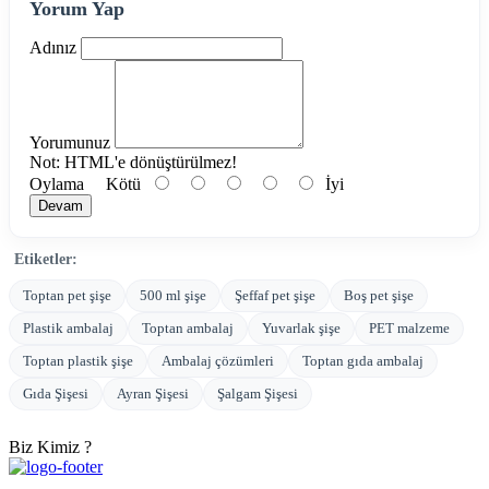
Yorum Yap
Adınız
Yorumunuz
Not:
HTML'e dönüştürülmez!
Oylama
Kötü
İyi
Devam
Etiketler:
Toptan pet şişe
500 ml şişe
Şeffaf pet şişe
Boş pet şişe
Plastik ambalaj
Toptan ambalaj
Yuvarlak şişe
PET malzeme
Toptan plastik şişe
Ambalaj çözümleri
Toptan gıda ambalaj
Gıda Şişesi
Ayran Şişesi
Şalgam Şişesi
Biz Kimiz ?