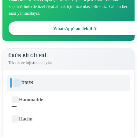
kapalı ürünlerde özel fiyat almak için bize ulaşabilirsiniz. Günün her
saati yanınızdayız.
WhatsApp'tan Teklif Al
ÜRÜN BILGILERI
Teknik ve lojistik detaylar
ÜRÜN
Hammadde
—
Hacim
—