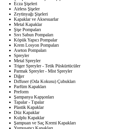
Ecza Şişeleri
Airless Şişeler
Zeytinyağı Şişeleri
Kapaklar ve Aksesuarlar
Metal Kapaklar
Şişe Pompaları
Sıvı Sabun Pompaları
Köpük Yapıcı Pompalar
Krem Losyon Pompaları
Aseton Pompaları
Spreyler
Metal Spreyler
Triger Spreyler - Tetik Püskürtücüler
Parmak Spreyler - Mist Spreyler
Diğer
Dıffuser (Oda Kokusu) Çubukları
Parfüm Kapakları
Preform
Şampanya Kapşonları
Tapalar - Tıpalar
Plastik Kapaklar
Düz Kapaklar
Kulplu Kapaklar
Şampuan ve Saç Kremi Kapakları
Yumuşatıcı Kapakları