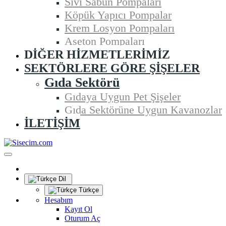
Sıvı Sabun Pompaları
Köpük Yapıcı Pompalar
Krem Losyon Pompaları
Aseton Pompaları
DIĞER HIZMETLERIMIZ
SEKTÖRLERE GÖRE ŞIŞELER
Gıda Sektörü
Gıdaya Uygun Pet Şişeler
Gıda Sektörüne Uygun Kavanozlar
İLETIŞIM
Dil
Türkçe
Hesabım
Kayıt Ol
Oturum Aç