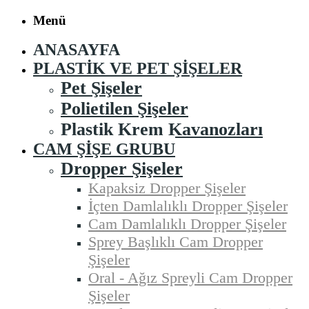
Menü
ANASAYFA
PLASTIK VE PET ŞIŞELER
Pet Şişeler
Polietilen Şişeler
Plastik Krem Kavanozları
CAM ŞIŞE GRUBU
Dropper Şişeler
Kapaksiz Dropper Şişeler
İçten Damlalıklı Dropper Şişeler
Cam Damlalıklı Dropper Şişeler
Sprey Başlıklı Cam Dropper
Şişeler
Oral - Ağız Spreyli Cam Dropper
Şişeler