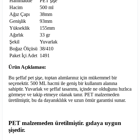
Hammadde
PET şişe
Hacim
500 ml
Ağız Çapı
38mm
Genişlik
93mm
Yükseklik
155mm
Ağırlık
33 gr
Şekil
Yuvarlak
Boğaz Ölçüsü
38/410
Paket İçi Adet
1491
Ürün Açıklaması:
Bu şeffaf pet şişe, toptan alımlarınız için mükemmel bir
seçenektir. 500 ML hacmi ile geniş bir kullanım alanına
sahiptir. Yuvarlak ve şeffaf tasarımı, içinde ne olduğunu hızlıca
görmeye ve takip etmeye olanak tanır. PET malzemeden
üretilmiştir, bu da dayanıklılık ve uzun ömür garantisi sunar.
PET malzemeden üretilmiştir. gıdaya uygun
şişedir.