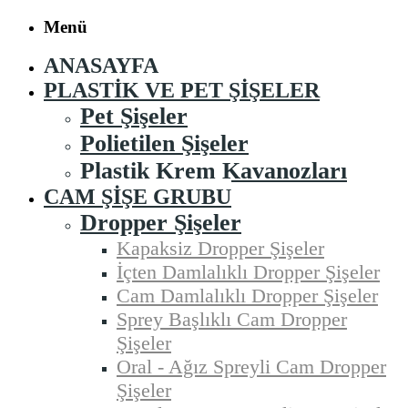
Menü
ANASAYFA
PLASTIK VE PET ŞIŞELER
Pet Şişeler
Polietilen Şişeler
Plastik Krem Kavanozları
CAM ŞIŞE GRUBU
Dropper Şişeler
Kapaksiz Dropper Şişeler
İçten Damlalıklı Dropper Şişeler
Cam Damlalıklı Dropper Şişeler
Sprey Başlıklı Cam Dropper
Şişeler
Oral - Ağız Spreyli Cam Dropper
Şişeler