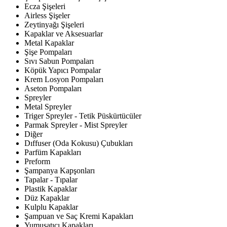
Ecza Şişeleri
Airless Şişeler
Zeytinyağı Şişeleri
Kapaklar ve Aksesuarlar
Metal Kapaklar
Şişe Pompaları
Sıvı Sabun Pompaları
Köpük Yapıcı Pompalar
Krem Losyon Pompaları
Aseton Pompaları
Spreyler
Metal Spreyler
Triger Spreyler - Tetik Püskürtücüler
Parmak Spreyler - Mist Spreyler
Diğer
Dıffuser (Oda Kokusu) Çubukları
Parfüm Kapakları
Preform
Şampanya Kapşonları
Tapalar - Tıpalar
Plastik Kapaklar
Düz Kapaklar
Kulplu Kapaklar
Şampuan ve Saç Kremi Kapakları
Yumuşatıcı Kapakları