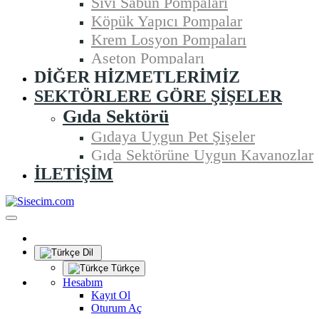
Sıvı Sabun Pompaları
Köpük Yapıcı Pompalar
Krem Losyon Pompaları
Aseton Pompaları
DIĞER HIZMETLERIMIZ
SEKTÖRLERE GÖRE ŞIŞELER
Gıda Sektörü
Gıdaya Uygun Pet Şişeler
Gıda Sektörüne Uygun Kavanozlar
İLETIŞIM
Dil
Türkçe
Hesabım
Kayıt Ol
Oturum Aç