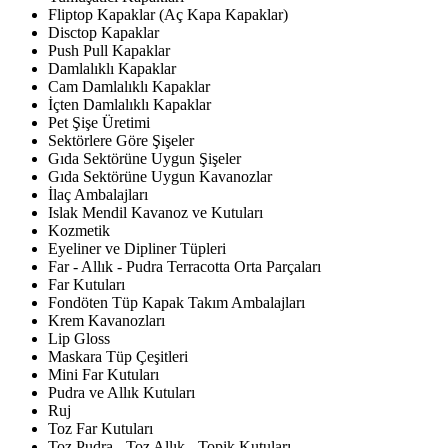
Fliptop Kapaklar (Aç Kapa Kapaklar)
Disctop Kapaklar
Push Pull Kapaklar
Damlalıklı Kapaklar
Cam Damlalıklı Kapaklar
İçten Damlalıklı Kapaklar
Pet Şişe Üretimi
Sektörlere Göre Şişeler
Gıda Sektörüne Uygun Şişeler
Gıda Sektörüne Uygun Kavanozlar
İlaç Ambalajları
Islak Mendil Kavanoz ve Kutuları
Kozmetik
Eyeliner ve Dipliner Tüpleri
Far - Allık - Pudra Terracotta Orta Parçaları
Far Kutuları
Fondöten Tüp Kapak Takım Ambalajları
Krem Kavanozları
Lip Gloss
Maskara Tüp Çeşitleri
Mini Far Kutuları
Pudra ve Allık Kutuları
Ruj
Toz Far Kutuları
Toz Pudra - Toz Allık - Topik Kutuları