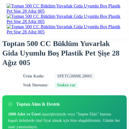
Toptan 500 CC Büklüm Yuvarlak
Gida Uyumlu Boş Plastik Pet Şişe 28
Ağız 005
Ürün Kodu:
SPETG500ML28005
Stok Durumu:
Stokta var
Toptan Alım & Destek
1000 Adet ve Üzeri
siparişlerinizde veya "Sepete Ekle" butonu
kapalı ürünlerde özel fiyat almak için bize ulaşabilirsiniz. Günün her
saati yanınızdayız.