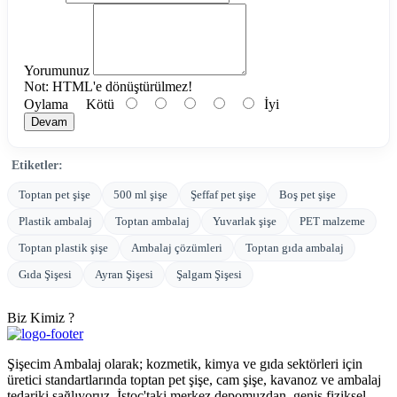
Yorumunuz
Not:
HTML'e dönüştürülmez!
Oylama
Kötü
İyi
Devam
Etiketler:
Toptan pet şişe
500 ml şişe
Şeffaf pet şişe
Boş pet şişe
Plastik ambalaj
Toptan ambalaj
Yuvarlak şişe
PET malzeme
Toptan plastik şişe
Ambalaj çözümleri
Toptan gıda ambalaj
Gıda Şişesi
Ayran Şişesi
Şalgam Şişesi
Biz Kimiz ?
Şişecim Ambalaj olarak; kozmetik, kimya ve gıda sektörleri için
üretici standartlarında toptan pet şişe, cam şişe, kavanoz ve ambalaj
tedariki sağlıyoruz. İstoç'taki merkez depomuzdan, geniş fiziksel