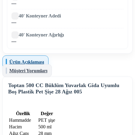
—
40' Konteyner Adedi
—
40' Konteyner Ağırlığı
—
Ürün Açıklaması
Müşteri Yorumları
Toptan 500 CC Büklüm Yuvarlak Gida Uyumlu
Boş Plastik Pet Şişe 28 Ağız 005
Özellik
Değer
Hammadde
PET şişe
Hacim
500 ml
Ağız Çapı
28 mm