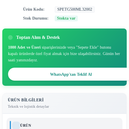
Ürün Kodu:
SPETG500ML32002
Stok Durumu:
Stokta var
Toptan Alım & Destek
1000 Adet ve Üzeri
siparişlerinizde veya "Sepete Ekle" butonu
kapalı ürünlerde özel fiyat almak için bize ulaşabilirsiniz. Günün her
saati yanınızdayız.
WhatsApp'tan Teklif Al
ÜRÜN BILGILERI
Teknik ve lojistik detaylar
ÜRÜN