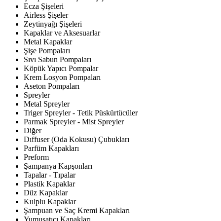
Ecza Şişeleri
Airless Şişeler
Zeytinyağı Şişeleri
Kapaklar ve Aksesuarlar
Metal Kapaklar
Şişe Pompaları
Sıvı Sabun Pompaları
Köpük Yapıcı Pompalar
Krem Losyon Pompaları
Aseton Pompaları
Spreyler
Metal Spreyler
Triger Spreyler - Tetik Püskürtücüler
Parmak Spreyler - Mist Spreyler
Diğer
Dıffuser (Oda Kokusu) Çubukları
Parfüm Kapakları
Preform
Şampanya Kapşonları
Tapalar - Tıpalar
Plastik Kapaklar
Düz Kapaklar
Kulplu Kapaklar
Şampuan ve Saç Kremi Kapakları
Yumuşatıcı Kapakları