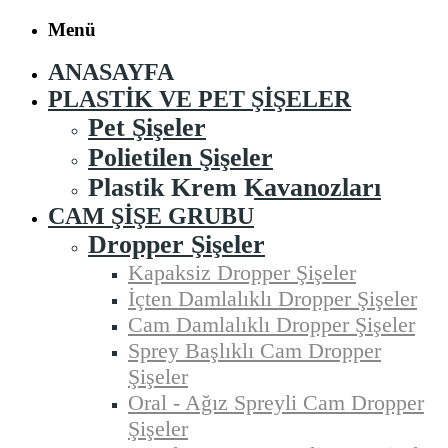
Menü
ANASAYFA
PLASTIK VE PET ŞIŞELER
Pet Şişeler
Polietilen Şişeler
Plastik Krem Kavanozları
CAM ŞIŞE GRUBU
Dropper Şişeler
Kapaksiz Dropper Şişeler
İçten Damlalıklı Dropper Şişeler
Cam Damlalıklı Dropper Şişeler
Sprey Başlıklı Cam Dropper
Şişeler
Oral - Ağız Spreyli Cam Dropper
Şişeler