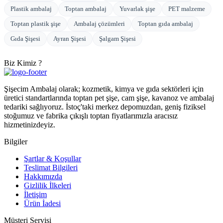
Plastik ambalaj
Toptan ambalaj
Yuvarlak şişe
PET malzeme
Toptan plastik şişe
Ambalaj çözümleri
Toptan gıda ambalaj
Gıda Şişesi
Ayran Şişesi
Şalgam Şişesi
Biz Kimiz ?
Şişecim Ambalaj olarak; kozmetik, kimya ve gıda sektörleri için
üretici standartlarında toptan pet şişe, cam şişe, kavanoz ve ambalaj
tedariki sağlıyoruz. İstoç'taki merkez depomuzdan, geniş fiziksel
stoğumuz ve fabrika çıkışlı toptan fiyatlarımızla aracısız
hizmetinizdeyiz.
Bilgiler
Şartlar & Koşullar
Teslimat Bilgileri
Hakkımızda
Gizlilik İlkeleri
İletişim
Ürün İadesi
Müşteri Servisi