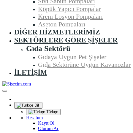
Sıvı Sabun Pompaları
Köpük Yapıcı Pompalar
Krem Losyon Pompaları
Aseton Pompaları
DIĞER HIZMETLERIMIZ
SEKTÖRLERE GÖRE ŞIŞELER
Gıda Sektörü
Gıdaya Uygun Pet Şişeler
Gıda Sektörüne Uygun Kavanozlar
İLETIŞIM
Dil
Türkçe
Hesabım
Kayıt Ol
Oturum Aç