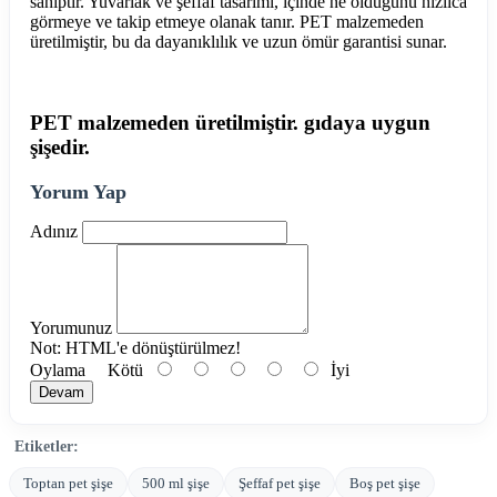
sahiptir. Yuvarlak ve şeffaf tasarımı, içinde ne olduğunu hızlıca
görmeye ve takip etmeye olanak tanır. PET malzemeden
üretilmiştir, bu da dayanıklılık ve uzun ömür garantisi sunar.
PET malzemeden üretilmiştir. gıdaya uygun
şişedir.
Yorum Yap
Adınız
Yorumunuz
Not:
HTML'e dönüştürülmez!
Oylama
Kötü
İyi
Devam
Etiketler:
Toptan pet şişe
500 ml şişe
Şeffaf pet şişe
Boş pet şişe