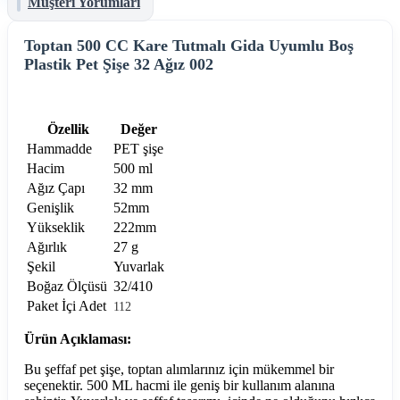
Müşteri Yorumları
Toptan 500 CC Kare Tutmalı Gida Uyumlu Boş
Plastik Pet Şişe 32 Ağız 002
Özellik
Değer
Hammadde
PET şişe
Hacim
500 ml
Ağız Çapı
32 mm
Genişlik
52mm
Yükseklik
222mm
Ağırlık
27 g
Şekil
Yuvarlak
Boğaz Ölçüsü
32/410
Paket İçi Adet
112
Ürün Açıklaması:
Bu şeffaf pet şişe, toptan alımlarınız için mükemmel bir
seçenektir. 500 ML hacmi ile geniş bir kullanım alanına