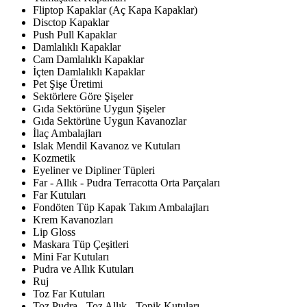
Fliptop Kapaklar (Aç Kapa Kapaklar)
Disctop Kapaklar
Push Pull Kapaklar
Damlalıklı Kapaklar
Cam Damlalıklı Kapaklar
İçten Damlalıklı Kapaklar
Pet Şişe Üretimi
Sektörlere Göre Şişeler
Gıda Sektörüne Uygun Şişeler
Gıda Sektörüne Uygun Kavanozlar
İlaç Ambalajları
Islak Mendil Kavanoz ve Kutuları
Kozmetik
Eyeliner ve Dipliner Tüpleri
Far - Allık - Pudra Terracotta Orta Parçaları
Far Kutuları
Fondöten Tüp Kapak Takım Ambalajları
Krem Kavanozları
Lip Gloss
Maskara Tüp Çeşitleri
Mini Far Kutuları
Pudra ve Allık Kutuları
Ruj
Toz Far Kutuları
Toz Pudra - Toz Allık - Topik Kutuları