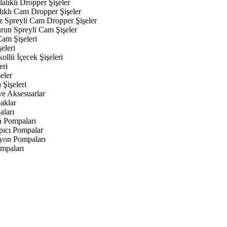
alıklı Dropper Şişeler
lıklı Cam Dropper Şişeler
z Spreyli Cam Dropper Şişeler
urun Spreyli Cam Şişeler
am Şişeleri
eleri
kollü İçecek Şişeleri
eri
eler
 Şişeleri
ve Aksesuarlar
aklar
aları
n Pompaları
ıcı Pompalar
yon Pompaları
mpaları