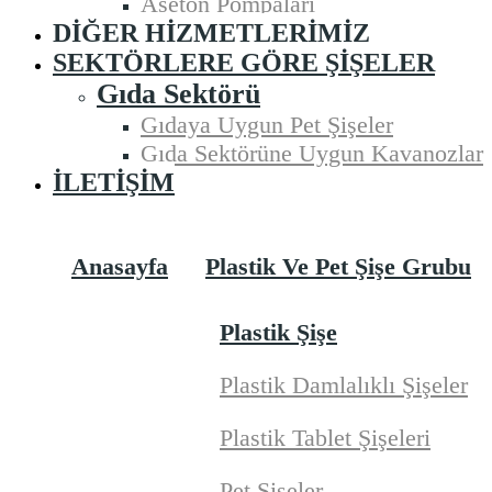
Aseton Pompaları
DIĞER HIZMETLERIMIZ
SEKTÖRLERE GÖRE ŞIŞELER
Gıda Sektörü
Gıdaya Uygun Pet Şişeler
Gıda Sektörüne Uygun Kavanozlar
İLETIŞIM
Anasayfa
Plastik Ve Pet Şişe Grubu
Plastik Şişe
Plastik Damlalıklı Şişeler
Plastik Tablet Şişeleri
Pet Şişeler