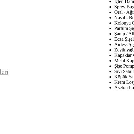
İçten Daml
Sprey Baş
Oral - Ağı
Nasal - B
Kolonya C
Parfüm Şiş
Şarap / Al
Ecza Şişel
Airless Şiş
Zeytinyağı
Kapaklar 
Metal Kap
Şişe Pomp
leri
Sıvı Sabu
Köpük Yap
Krem Los
Aseton Po