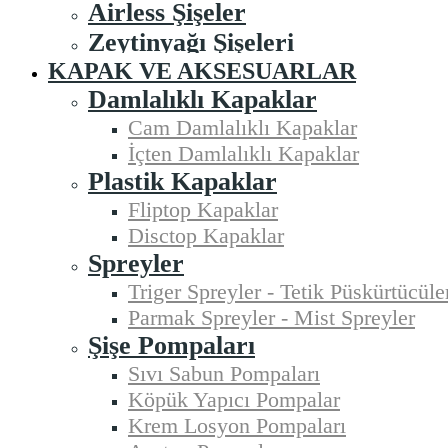
Airless Şişeler
Zeytinyağı Şişeleri
KAPAK VE AKSESUARLAR
Damlalıklı Kapaklar
Cam Damlalıklı Kapaklar
İçten Damlalıklı Kapaklar
Plastik Kapaklar
Fliptop Kapaklar
Disctop Kapaklar
Spreyler
Triger Spreyler - Tetik Püskürtücüle
Parmak Spreyler - Mist Spreyler
Şişe Pompaları
Sıvı Sabun Pompaları
Köpük Yapıcı Pompalar
Krem Losyon Pompaları