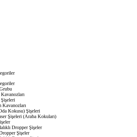
egoriler
egoriler
 Grubu
Kavanozları
Şişeleri
 Kavanozları
Oda Kokusu) Şişeleri
ser Şişeleri (Araba Kokuları)
şeler
lıklı Dropper Şişeler
Dropper Şişeler