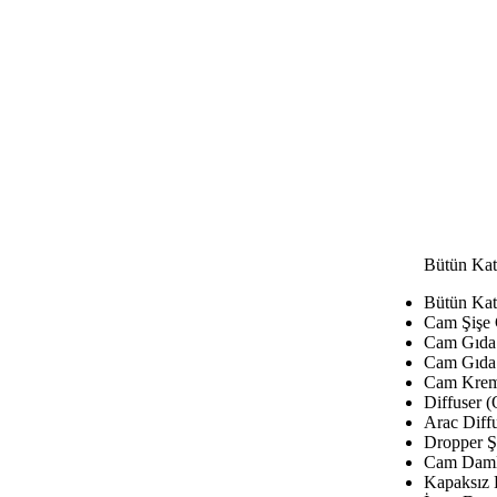
Bütün Kat
Bütün Kat
Cam Şişe
Cam Gıda 
Cam Gıda 
Cam Krem
Diffuser (
Arac Diffu
Dropper Şi
Cam Damla
Kapaksız 