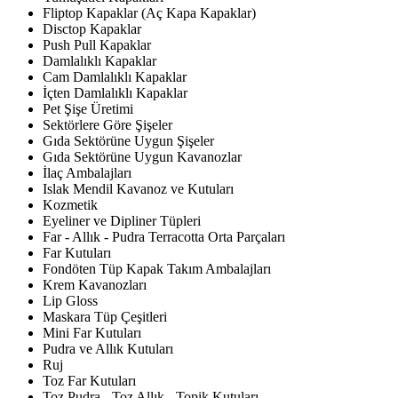
Fliptop Kapaklar (Aç Kapa Kapaklar)
Disctop Kapaklar
Push Pull Kapaklar
Damlalıklı Kapaklar
Cam Damlalıklı Kapaklar
İçten Damlalıklı Kapaklar
Pet Şişe Üretimi
Sektörlere Göre Şişeler
Gıda Sektörüne Uygun Şişeler
Gıda Sektörüne Uygun Kavanozlar
İlaç Ambalajları
Islak Mendil Kavanoz ve Kutuları
Kozmetik
Eyeliner ve Dipliner Tüpleri
Far - Allık - Pudra Terracotta Orta Parçaları
Far Kutuları
Fondöten Tüp Kapak Takım Ambalajları
Krem Kavanozları
Lip Gloss
Maskara Tüp Çeşitleri
Mini Far Kutuları
Pudra ve Allık Kutuları
Ruj
Toz Far Kutuları
Toz Pudra - Toz Allık - Topik Kutuları