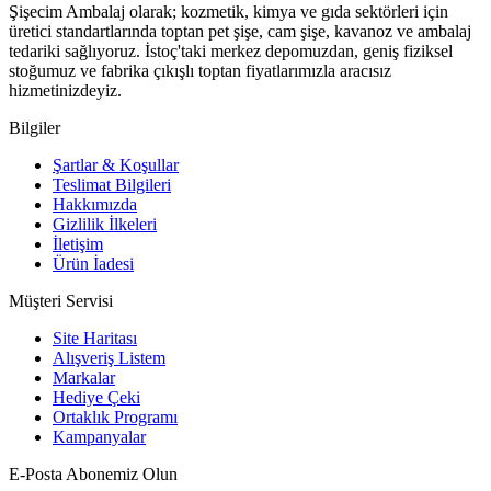
Şişecim Ambalaj olarak; kozmetik, kimya ve gıda sektörleri için
üretici standartlarında toptan pet şişe, cam şişe, kavanoz ve ambalaj
tedariki sağlıyoruz. İstoç'taki merkez depomuzdan, geniş fiziksel
stoğumuz ve fabrika çıkışlı toptan fiyatlarımızla aracısız
hizmetinizdeyiz.
Bilgiler
Şartlar & Koşullar
Teslimat Bilgileri
Hakkımızda
Gizlilik İlkeleri
İletişim
Ürün İadesi
Müşteri Servisi
Site Haritası
Alışveriş Listem
Markalar
Hediye Çeki
Ortaklık Programı
Kampanyalar
E-Posta Abonemiz Olun