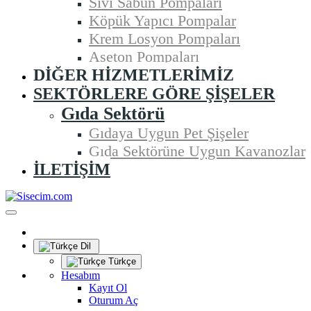
Sıvı Sabun Pompaları
Köpük Yapıcı Pompalar
Krem Losyon Pompaları
Aseton Pompaları
DIĞER HIZMETLERIMIZ
SEKTÖRLERE GÖRE ŞIŞELER
Gıda Sektörü
Gıdaya Uygun Pet Şişeler
Gıda Sektörüne Uygun Kavanozlar
İLETIŞIM
Dil
Türkçe
Hesabım
Kayıt Ol
Oturum Aç