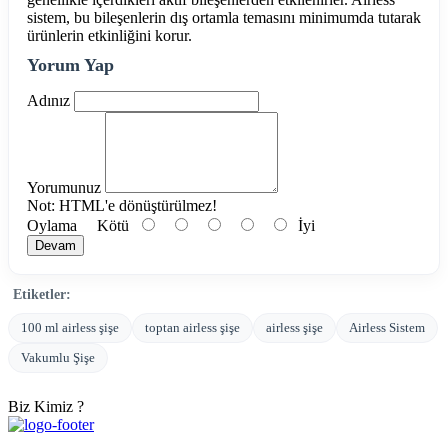
sistem, bu bileşenlerin dış ortamla temasını minimumda tutarak
ürünlerin etkinliğini korur.
Yorum Yap
Adınız
Yorumunuz
Not:
HTML'e dönüştürülmez!
Oylama
Kötü
İyi
Devam
Etiketler:
100 ml airless şişe
toptan airless şişe
airless şişe
Airless Sistem
Vakumlu Şişe
Biz Kimiz ?