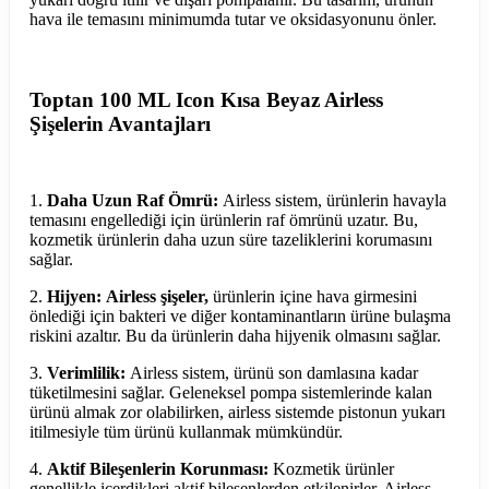
hava ile temasını minimumda tutar ve oksidasyonunu önler.
Toptan 100 ML Icon Kısa Beyaz Airless
Şişelerin Avantajları
1.
Daha Uzun Raf Ömrü:
Airless sistem, ürünlerin havayla
temasını engellediği için ürünlerin raf ömrünü uzatır. Bu,
kozmetik ürünlerin daha uzun süre tazeliklerini korumasını
sağlar.
2.
Hijyen: Airless şişeler,
ürünlerin içine hava girmesini
önlediği için bakteri ve diğer kontaminantların ürüne bulaşma
riskini azaltır. Bu da ürünlerin daha hijyenik olmasını sağlar.
3.
Verimlilik:
Airless sistem, ürünü son damlasına kadar
tüketilmesini sağlar. Geleneksel pompa sistemlerinde kalan
ürünü almak zor olabilirken, airless sistemde pistonun yukarı
itilmesiyle tüm ürünü kullanmak mümkündür.
4.
Aktif Bileşenlerin Korunması:
Kozmetik ürünler
genellikle içerdikleri aktif bileşenlerden etkilenirler. Airless