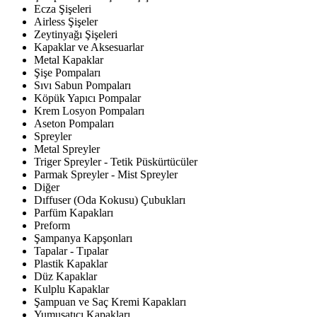
Ecza Şişeleri
Airless Şişeler
Zeytinyağı Şişeleri
Kapaklar ve Aksesuarlar
Metal Kapaklar
Şişe Pompaları
Sıvı Sabun Pompaları
Köpük Yapıcı Pompalar
Krem Losyon Pompaları
Aseton Pompaları
Spreyler
Metal Spreyler
Triger Spreyler - Tetik Püskürtücüler
Parmak Spreyler - Mist Spreyler
Diğer
Dıffuser (Oda Kokusu) Çubukları
Parfüm Kapakları
Preform
Şampanya Kapşonları
Tapalar - Tıpalar
Plastik Kapaklar
Düz Kapaklar
Kulplu Kapaklar
Şampuan ve Saç Kremi Kapakları
Yumuşatıcı Kapakları