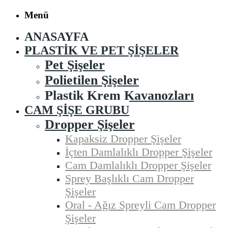
Menü
ANASAYFA
PLASTIK VE PET ŞIŞELER
Pet Şişeler
Polietilen Şişeler
Plastik Krem Kavanozları
CAM ŞIŞE GRUBU
Dropper Şişeler
Kapaksiz Dropper Şişeler
İçten Damlalıklı Dropper Şişeler
Cam Damlalıklı Dropper Şişeler
Sprey Başlıklı Cam Dropper
Şişeler
Oral - Ağız Spreyli Cam Dropper
Şişeler