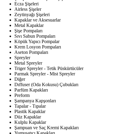
Ecza Şişeleri
Airless Şişeler
Zeytinyağı Şişeleri
Kapaklar ve Aksesuarlar
Metal Kapaklar
Şişe Pompaları
Sıvı Sabun Pompaları
Köpük Yapıcı Pompalar
Krem Losyon Pompaları
Aseton Pompaları
Spreyler
Metal Spreyler
Triger Spreyler - Tetik Püskürtücüler
Parmak Spreyler - Mist Spreyler
Diğer
Dıffuser (Oda Kokusu) Çubukları
Parfüm Kapakları
Preform
Şampanya Kapşonları
Tapalar - Tıpalar
Plastik Kapaklar
Düz Kapaklar
Kulplu Kapaklar
Şampuan ve Saç Kremi Kapakları
Yumuşatıcı Kapakları