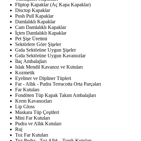
Fliptop Kapaklar (Aç Kapa Kapaklar)
Disctop Kapaklar
Push Pull Kapaklar
Damlalıklı Kapaklar
Cam Damlalıklı Kapaklar
İçten Damlalıklı Kapaklar
Pet Şişe Üretimi
Sektörlere Göre Şişeler
Gıda Sektörüne Uygun Şişeler
Gıda Sektörüne Uygun Kavanozlar
İlaç Ambalajları
Islak Mendil Kavanoz ve Kutuları
Kozmetik
Eyeliner ve Dipliner Tüpleri
Far - Allık - Pudra Terracotta Orta Parçaları
Far Kutuları
Fondöten Tüp Kapak Takım Ambalajları
Krem Kavanozları
Lip Gloss
Maskara Tüp Çeşitleri
Mini Far Kutuları
Pudra ve Allık Kutuları
Ruj
Toz Far Kutuları
Toz Pudra - Toz Allık - Topik Kutuları