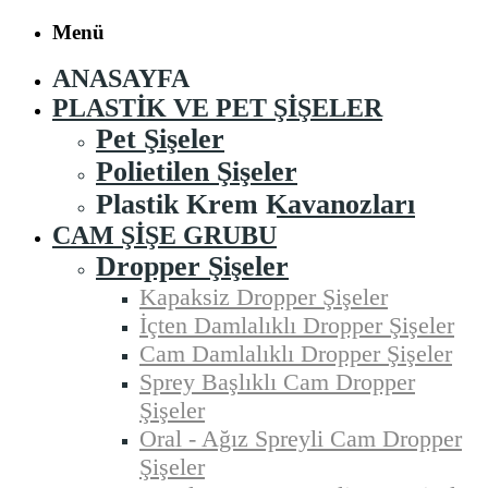
Menü
ANASAYFA
PLASTIK VE PET ŞIŞELER
Pet Şişeler
Polietilen Şişeler
Plastik Krem Kavanozları
CAM ŞIŞE GRUBU
Dropper Şişeler
Kapaksiz Dropper Şişeler
İçten Damlalıklı Dropper Şişeler
Cam Damlalıklı Dropper Şişeler
Sprey Başlıklı Cam Dropper
Şişeler
Oral - Ağız Spreyli Cam Dropper
Şişeler