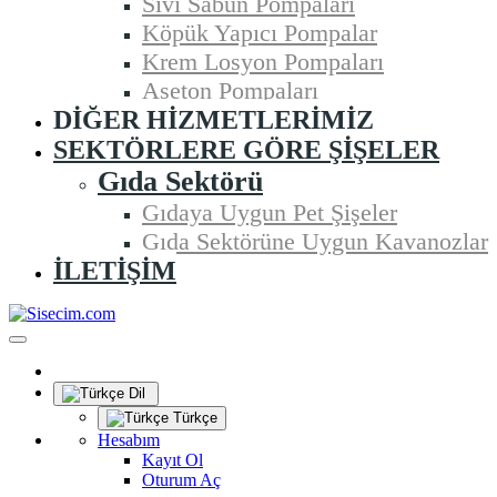
Sıvı Sabun Pompaları
Köpük Yapıcı Pompalar
Krem Losyon Pompaları
Aseton Pompaları
DIĞER HIZMETLERIMIZ
SEKTÖRLERE GÖRE ŞIŞELER
Gıda Sektörü
Gıdaya Uygun Pet Şişeler
Gıda Sektörüne Uygun Kavanozlar
İLETIŞIM
Dil
Türkçe
Hesabım
Kayıt Ol
Oturum Aç