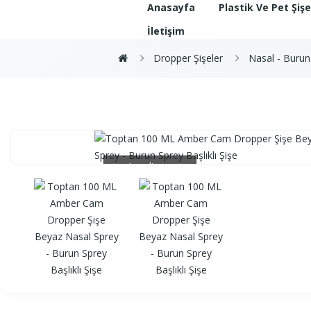
Anasayfa
Plastik Ve Pet Şiş
İletişim
Dropper Şişeler
Nasal - Burun
Loading...
Loading...