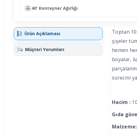
40' Konteyner Ağırlığı
Toptan 100
Ürün Açıklaması
şişeler tü
Müşteri Yorumları
hemen her 
boyalar, il
parçalanma
sürecini ya
Hacim :
1
Gıda güven
Malzeme