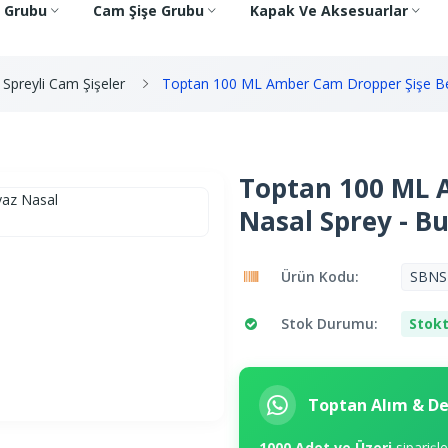
e Grubu
Cam Şişe Grubu
Kapak Ve Aksesuarlar
 Spreyli Cam Şişeler
Toptan 100 ML Amber Cam Dropper Şişe Beya
Toptan 100 ML 
Nasal Sprey - Bu
Ürün Kodu:
SBNS
Stok Durumu:
Stokt
Toptan Alım & D
1000 Adet ve Üzeri
siparişl