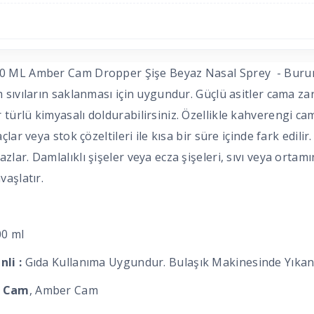
 ML Amber Cam Dropper Şişe Beyaz Nasal Sprey - Burun S
m sıvıların saklanması için uygundur. Güçlü asitler cama z
türlü kimyasalı doldurabilirsiniz. Özellikle kahverengi cam
açlar veya stok çözeltileri ile kısa bir süre içinde fark edil
zlar. Damlalıklı şişeler veya ecza şişeleri, sıvı veya ortam
vaşlatır.
00 ml
li :
Gıda Kullanıma Uygundur. Bulaşık Makinesinde Yıkan
: Cam
, Amber Cam