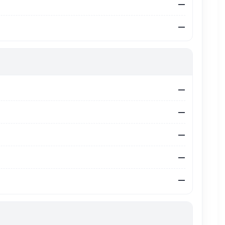
—
—
—
—
—
—
—