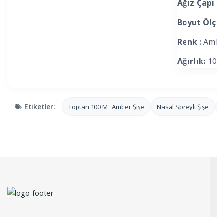
Ağız Çapı 
Boyut Ölç
Renk :
Amb
Ağırlık:
10
Etiketler:
Toptan 100 ML Amber Şişe
Nasal Spreyli Şişe