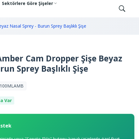
Sektörlere Göre Şişeler
z Nasal Sprey - Burun Sprey Başlıklı Şişe
Amber Cam Dropper Şişe Beyaz
run Sprey Başlıklı Şişe
100MLAMB
a Var
estek
erinizde veya "Sepete Ekle" butonu kapalı ürünlerde özel fiyat