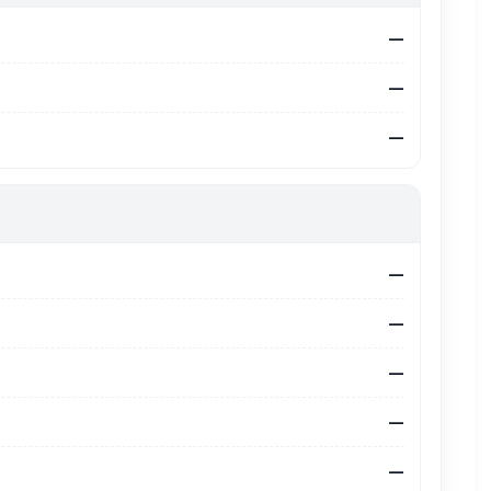
—
—
—
—
—
—
—
—