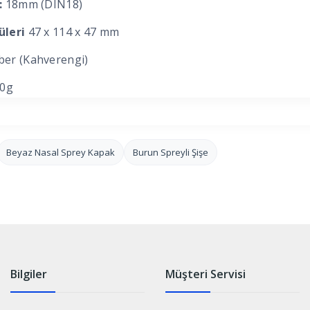
:
18mm (DIN18)
üleri
47 x 114 x 47 mm
er (Kahverengi)
0g
Beyaz Nasal Sprey Kapak
Burun Spreyli Şişe
Bilgiler
Müşteri Servisi