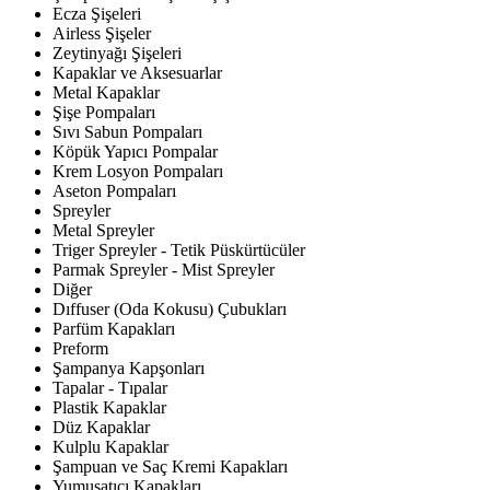
Ecza Şişeleri
Airless Şişeler
Zeytinyağı Şişeleri
Kapaklar ve Aksesuarlar
Metal Kapaklar
Şişe Pompaları
Sıvı Sabun Pompaları
Köpük Yapıcı Pompalar
Krem Losyon Pompaları
Aseton Pompaları
Spreyler
Metal Spreyler
Triger Spreyler - Tetik Püskürtücüler
Parmak Spreyler - Mist Spreyler
Diğer
Dıffuser (Oda Kokusu) Çubukları
Parfüm Kapakları
Preform
Şampanya Kapşonları
Tapalar - Tıpalar
Plastik Kapaklar
Düz Kapaklar
Kulplu Kapaklar
Şampuan ve Saç Kremi Kapakları
Yumuşatıcı Kapakları