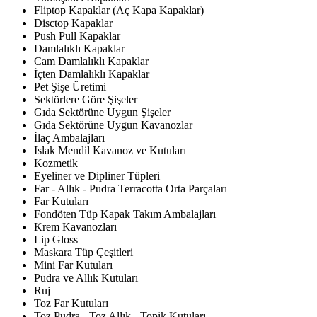
Fliptop Kapaklar (Aç Kapa Kapaklar)
Disctop Kapaklar
Push Pull Kapaklar
Damlalıklı Kapaklar
Cam Damlalıklı Kapaklar
İçten Damlalıklı Kapaklar
Pet Şişe Üretimi
Sektörlere Göre Şişeler
Gıda Sektörüne Uygun Şişeler
Gıda Sektörüne Uygun Kavanozlar
İlaç Ambalajları
Islak Mendil Kavanoz ve Kutuları
Kozmetik
Eyeliner ve Dipliner Tüpleri
Far - Allık - Pudra Terracotta Orta Parçaları
Far Kutuları
Fondöten Tüp Kapak Takım Ambalajları
Krem Kavanozları
Lip Gloss
Maskara Tüp Çeşitleri
Mini Far Kutuları
Pudra ve Allık Kutuları
Ruj
Toz Far Kutuları
Toz Pudra - Toz Allık - Topik Kutuları