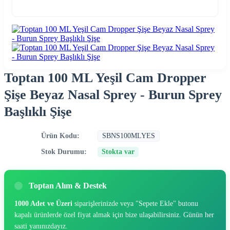
Toptan 100 ML Yeşil Cam Dropper
Şişe Beyaz Nasal Sprey - Burun Sprey
Başlıklı Şişe
Ürün Kodu:
SBNS100MLYES
Stok Durumu:
Stokta var
Toptan Alım & Destek
1000 Adet ve Üzeri
siparişlerinizde veya "Sepete Ekle" butonu
kapalı ürünlerde özel fiyat almak için bize ulaşabilirsiniz. Günün her
saati yanınızdayız.