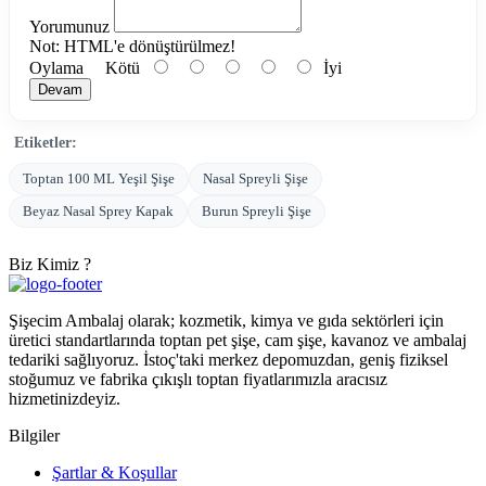
Yorumunuz
Not:
HTML'e dönüştürülmez!
Oylama
Kötü
İyi
Devam
Etiketler:
Toptan 100 ML Yeşil Şişe
Nasal Spreyli Şişe
Beyaz Nasal Sprey Kapak
Burun Spreyli Şişe
Biz Kimiz ?
Şişecim Ambalaj olarak; kozmetik, kimya ve gıda sektörleri için
üretici standartlarında toptan pet şişe, cam şişe, kavanoz ve ambalaj
tedariki sağlıyoruz. İstoç'taki merkez depomuzdan, geniş fiziksel
stoğumuz ve fabrika çıkışlı toptan fiyatlarımızla aracısız
hizmetinizdeyiz.
Bilgiler
Şartlar & Koşullar