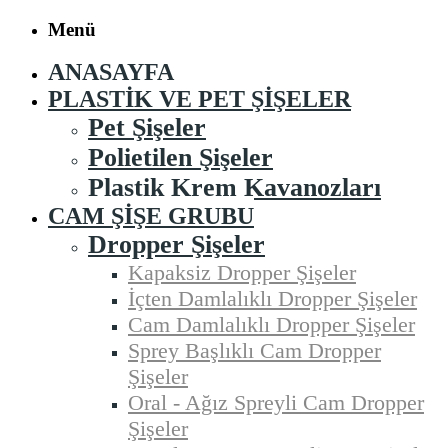
Menü
ANASAYFA
PLASTIK VE PET ŞIŞELER
Pet Şişeler
Polietilen Şişeler
Plastik Krem Kavanozları
CAM ŞIŞE GRUBU
Dropper Şişeler
Kapaksiz Dropper Şişeler
İçten Damlalıklı Dropper Şişeler
Cam Damlalıklı Dropper Şişeler
Sprey Başlıklı Cam Dropper
Şişeler
Oral - Ağız Spreyli Cam Dropper
Şişeler