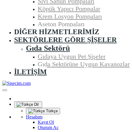
Sıvı Sabun Pompaları
Köpük Yapıcı Pompalar
Krem Losyon Pompaları
Aseton Pompaları
DIĞER HIZMETLERIMIZ
SEKTÖRLERE GÖRE ŞIŞELER
Gıda Sektörü
Gıdaya Uygun Pet Şişeler
Gıda Sektörüne Uygun Kavanozlar
İLETIŞIM
Dil
Türkçe
Hesabım
Kayıt Ol
Oturum Aç