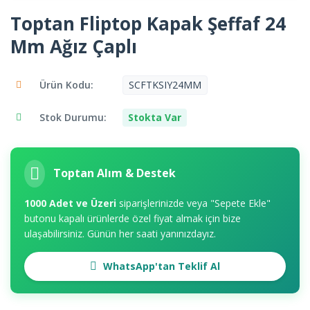
Toptan Fliptop Kapak Şeffaf 24
Mm Ağız Çaplı
Ürün Kodu:
SCFTKSIY24MM
Stok Durumu:
Stokta Var
Toptan Alım & Destek
1000 Adet ve Üzeri
siparişlerinizde veya "Sepete Ekle"
butonu kapalı ürünlerde özel fiyat almak için bize
ulaşabilirsiniz. Günün her saati yanınızdayız.
WhatsApp'tan Teklif Al