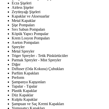
Ecza Şişeleri
Airless Şişeler
Zeytinyağı Şişeleri
Kapaklar ve Aksesuarlar
Metal Kapaklar
Şişe Pompaları
Sıvı Sabun Pompaları
Köpük Yapıcı Pompalar
Krem Losyon Pompaları
Aseton Pompaları
Spreyler
Metal Spreyler
Triger Spreyler - Tetik Püskürtücüler
Parmak Spreyler - Mist Spreyler
Diğer
Dıffuser (Oda Kokusu) Çubukları
Parfüm Kapakları
Preform
Şampanya Kapşonları
Tapalar - Tıpalar
Plastik Kapaklar
Düz Kapaklar
Kulplu Kapaklar
Şampuan ve Saç Kremi Kapakları
Yumuşatıcı Kapakları