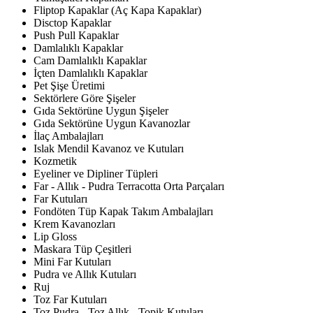
Fliptop Kapaklar (Aç Kapa Kapaklar)
Disctop Kapaklar
Push Pull Kapaklar
Damlalıklı Kapaklar
Cam Damlalıklı Kapaklar
İçten Damlalıklı Kapaklar
Pet Şişe Üretimi
Sektörlere Göre Şişeler
Gıda Sektörüne Uygun Şişeler
Gıda Sektörüne Uygun Kavanozlar
İlaç Ambalajları
Islak Mendil Kavanoz ve Kutuları
Kozmetik
Eyeliner ve Dipliner Tüpleri
Far - Allık - Pudra Terracotta Orta Parçaları
Far Kutuları
Fondöten Tüp Kapak Takım Ambalajları
Krem Kavanozları
Lip Gloss
Maskara Tüp Çeşitleri
Mini Far Kutuları
Pudra ve Allık Kutuları
Ruj
Toz Far Kutuları
Toz Pudra - Toz Allık - Topik Kutuları