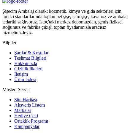
Şişecim Ambalaj olarak; kozmetik, kimya ve gıda sektörleri için
üretici standartlarında toptan pet şişe, cam şişe, kavanoz ve ambalaj
tedariki sağlıyoruz. İstoç'taki merkez depomuzdan, geniş fiziksel
stoğumuz ve fabrika çıkışlı toptan fiyatlarımızla aracısız
hizmetinizdeyiz.
Bilgiler
Şartlar & Koşullar
Teslimat Bilgileri
Hakkımızda
Gizlilik İlkeleri
İletişim
Ürün İadesi
Müşteri Servisi
Site Haritası
Alışveriş Listem
Markalar
Hediye Çeki
Ortaklık Programı
Kampanyalar