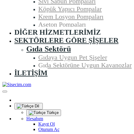
Sıvı Sabun Pompaları
Köpük Yapıcı Pompalar
Krem Losyon Pompaları
Aseton Pompaları
DIĞER HIZMETLERIMIZ
SEKTÖRLERE GÖRE ŞIŞELER
Gıda Sektörü
Gıdaya Uygun Pet Şişeler
Gıda Sektörüne Uygun Kavanozlar
İLETIŞIM
Dil
Türkçe
Hesabım
Kayıt Ol
Oturum Aç