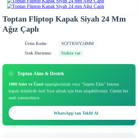
Toptan Fliptop Kapak Siyah 24 Mm
Ağız Çaplı
Ürün Kodu:
SCFTKSIY24MM
Stok Durumu:
Stokta var
Toptan Alım & Destek
1000 Adet ve Üzeri
siparişlerinizde veya "Sepete Ekle" butonu
kapalı ürünlerde özel fiyat almak için bize ulaşabilirsiniz. Günün her
saati yanınızdayız.
WhatsApp'tan Teklif Al