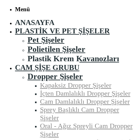
Menü
ANASAYFA
PLASTIK VE PET ŞIŞELER
Pet Şişeler
Polietilen Şişeler
Plastik Krem Kavanozları
CAM ŞIŞE GRUBU
Dropper Şişeler
Kapaksiz Dropper Şişeler
İçten Damlalıklı Dropper Şişeler
Cam Damlalıklı Dropper Şişeler
Sprey Başlıklı Cam Dropper
Şişeler
Oral - Ağız Spreyli Cam Dropper
Şişeler