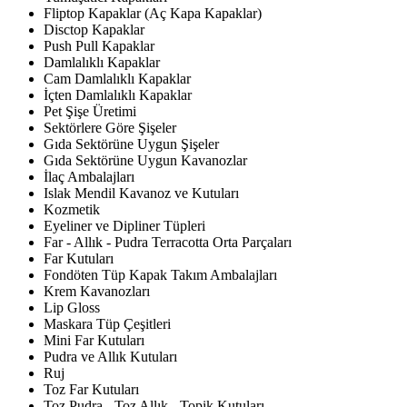
Fliptop Kapaklar (Aç Kapa Kapaklar)
Disctop Kapaklar
Push Pull Kapaklar
Damlalıklı Kapaklar
Cam Damlalıklı Kapaklar
İçten Damlalıklı Kapaklar
Pet Şişe Üretimi
Sektörlere Göre Şişeler
Gıda Sektörüne Uygun Şişeler
Gıda Sektörüne Uygun Kavanozlar
İlaç Ambalajları
Islak Mendil Kavanoz ve Kutuları
Kozmetik
Eyeliner ve Dipliner Tüpleri
Far - Allık - Pudra Terracotta Orta Parçaları
Far Kutuları
Fondöten Tüp Kapak Takım Ambalajları
Krem Kavanozları
Lip Gloss
Maskara Tüp Çeşitleri
Mini Far Kutuları
Pudra ve Allık Kutuları
Ruj
Toz Far Kutuları
Toz Pudra - Toz Allık - Topik Kutuları