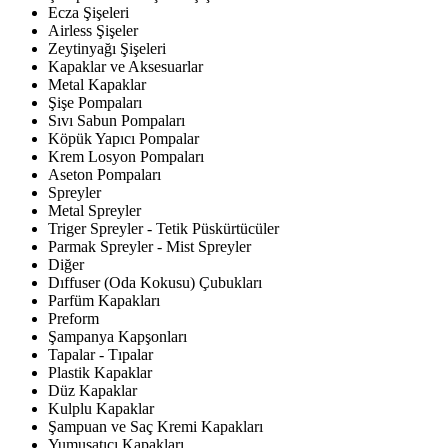
Ecza Şişeleri
Airless Şişeler
Zeytinyağı Şişeleri
Kapaklar ve Aksesuarlar
Metal Kapaklar
Şişe Pompaları
Sıvı Sabun Pompaları
Köpük Yapıcı Pompalar
Krem Losyon Pompaları
Aseton Pompaları
Spreyler
Metal Spreyler
Triger Spreyler - Tetik Püskürtücüler
Parmak Spreyler - Mist Spreyler
Diğer
Dıffuser (Oda Kokusu) Çubukları
Parfüm Kapakları
Preform
Şampanya Kapşonları
Tapalar - Tıpalar
Plastik Kapaklar
Düz Kapaklar
Kulplu Kapaklar
Şampuan ve Saç Kremi Kapakları
Yumuşatıcı Kapakları