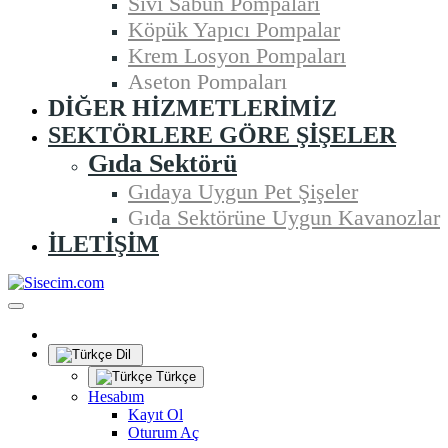
Sıvı Sabun Pompaları
Köpük Yapıcı Pompalar
Krem Losyon Pompaları
Aseton Pompaları
DIĞER HIZMETLERIMIZ
SEKTÖRLERE GÖRE ŞIŞELER
Gıda Sektörü
Gıdaya Uygun Pet Şişeler
Gıda Sektörüne Uygun Kavanozlar
İLETIŞIM
Dil
Türkçe
Hesabım
Kayıt Ol
Oturum Aç