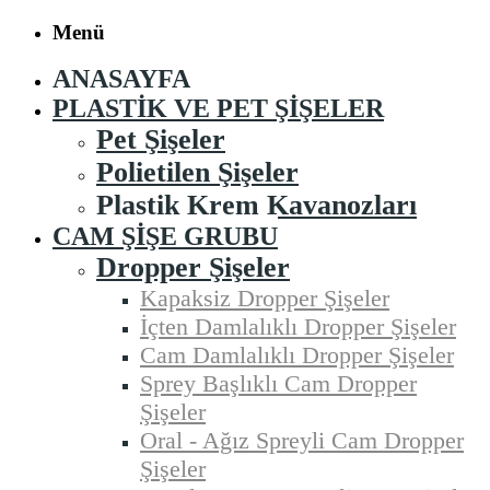
Menü
ANASAYFA
PLASTIK VE PET ŞIŞELER
Pet Şişeler
Polietilen Şişeler
Plastik Krem Kavanozları
CAM ŞIŞE GRUBU
Dropper Şişeler
Kapaksiz Dropper Şişeler
İçten Damlalıklı Dropper Şişeler
Cam Damlalıklı Dropper Şişeler
Sprey Başlıklı Cam Dropper
Şişeler
Oral - Ağız Spreyli Cam Dropper
Şişeler