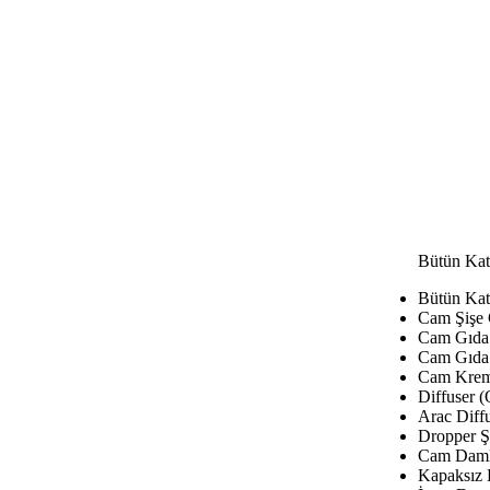
Bütün Kat
Bütün Kat
Cam Şişe
Cam Gıda 
Cam Gıda 
Cam Krem
Diffuser (
Arac Diffu
Dropper Şi
Cam Damla
Kapaksız 