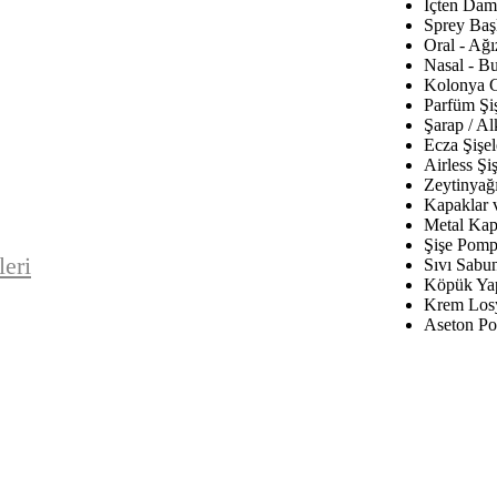
İçten Daml
Sprey Baş
Oral - Ağı
Nasal - B
Kolonya C
Parfüm Şiş
Şarap / Al
Ecza Şişel
Airless Şiş
Zeytinyağı
Kapaklar 
Metal Kap
Şişe Pomp
leri
Sıvı Sabu
Köpük Yap
Krem Los
Aseton Po