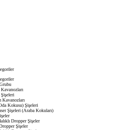
egoriler
egoriler
 Grubu
Kavanozları
Şişeleri
 Kavanozları
Oda Kokusu) Şişeleri
ser Şişeleri (Araba Kokuları)
şeler
lıklı Dropper Şişeler
Dropper Şişeler