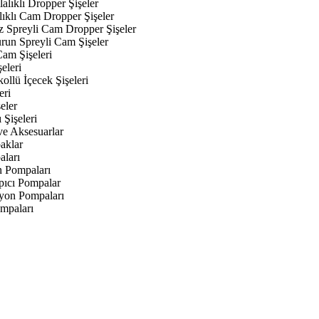
alıklı Dropper Şişeler
lıklı Cam Dropper Şişeler
z Spreyli Cam Dropper Şişeler
urun Spreyli Cam Şişeler
am Şişeleri
eleri
kollü İçecek Şişeleri
eri
eler
 Şişeleri
ve Aksesuarlar
aklar
aları
n Pompaları
ıcı Pompalar
yon Pompaları
mpaları