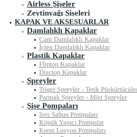
Airless Şişeler
Zeytinyağı Şişeleri
KAPAK VE AKSESUARLAR
Damlalıklı Kapaklar
Cam Damlalıklı Kapaklar
İçten Damlalıklı Kapaklar
Plastik Kapaklar
Fliptop Kapaklar
Disctop Kapaklar
Spreyler
Triger Spreyler - Tetik Püskürtücüle
Parmak Spreyler - Mist Spreyler
Şişe Pompaları
Sıvı Sabun Pompaları
Köpük Yapıcı Pompalar
Krem Losyon Pompaları