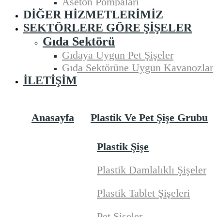
Aseton Pompaları
DIĞER HIZMETLERIMIZ
SEKTÖRLERE GÖRE ŞIŞELER
Gıda Sektörü
Gıdaya Uygun Pet Şişeler
Gıda Sektörüne Uygun Kavanozlar
İLETIŞIM
Anasayfa
Plastik Ve Pet Şişe Grubu
Plastik Şişe
Plastik Damlalıklı Şişeler
Plastik Tablet Şişeleri
Pet Şişeler